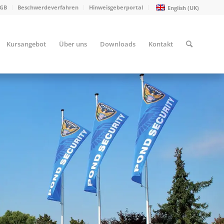
GB
Beschwerdeverfahren
Hinweisgeberportal
English (UK)
Kursangebot
Über uns
Downloads
Kontakt